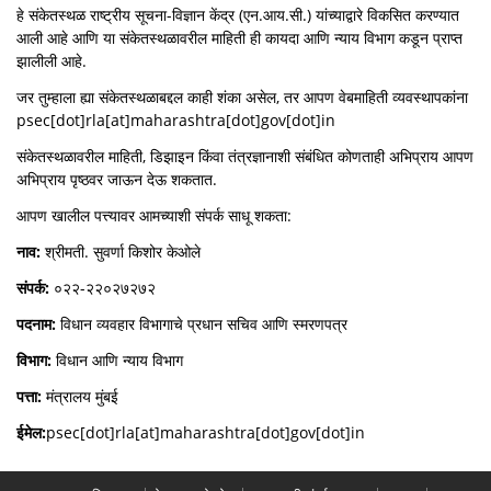
हे संकेतस्थळ राष्ट्रीय सूचना-विज्ञान केंद्र (एन.आय.सी.) यांच्याद्वारे विकसित करण्यात
आली आहे आणि या संकेतस्थळावरील माहिती ही कायदा आणि न्याय विभाग कडून प्राप्त
झालीली आहे.
जर तुम्हाला ह्या संकेतस्थळाबद्दल काही शंका असेल, तर आपण वेबमाहिती व्यवस्थापकांना
psec[dot]rla[at]maharashtra[dot]gov[dot]in
संकेतस्थळावरील माहिती, डिझाइन किंवा तंत्रज्ञानाशी संबंधित कोणताही अभिप्राय आपण
अभिप्राय पृष्ठवर जाऊन देऊ शकतात.
आपण खालील पत्त्यावर आमच्याशी संपर्क साधू शकता:
नाव:
श्रीमती. सुवर्णा किशोर केओले
संपर्क:
०२२-२२०२७२७२
पदनाम:
विधान व्यवहार विभागाचे प्रधान सचिव आणि स्मरणपत्र
विभाग:
विधान आणि न्याय विभाग
पत्ता:
मंत्रालय मुंबई
ईमेल:
psec[dot]rla[at]maharashtra[dot]gov[dot]in