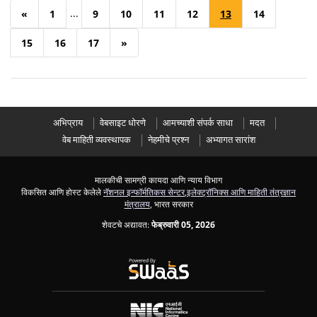
...
«
1
9
10
11
12
13
14
15
16
17
»
अभिप्राय
वेबसाइट धोरणे
आमच्याशी संपर्क साधा
मदत
वेब माहिती व्यवस्थापक
नेहमीचे प्रश्न
अभ्यागत सारांश
मालकीची सामग्री कायदा आणि न्याय विभाग
विकसित आणि होस्ट केलेले
नॅशनल इन्फॉर्मतिकस सेन्टर
,
इलेक्ट्रॉनिक्स आणि माहिती तंत्रज्ञान
मंत्रालय
, भारत सरकार
शेवटचे अद्यावत:
फेब्रुवारी 05, 2026