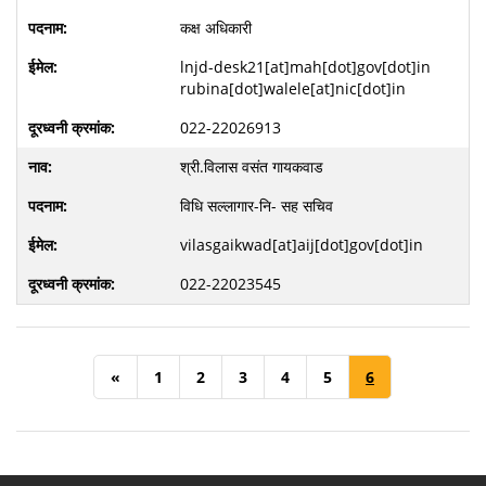
कक्ष अधिकारी
lnjd-desk21[at]mah[dot]gov[dot]in
rubina[dot]walele[at]nic[dot]in
022-22026913
श्री.विलास वसंत गायकवाड
विधि सल्लागार-नि- सह सचिव
vilasgaikwad[at]aij[dot]gov[dot]in
022-22023545
«
1
2
3
4
5
6