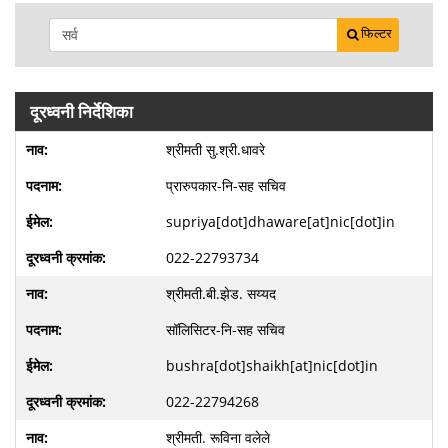
फिल्टर
दूरध्वनी निर्देशिका
श्रीमती सु.श्री.धावरे
प्रारुपकार-नि-सह सचिव
supriya[dot]dhaware[at]nic[dot]in
022-22793734
श्रीमती.बी.झेड. सय्यद
सॉलिसिटर-नि-सह सचिव
bushra[dot]shaikh[at]nic[dot]in
022-22794268
श्रीमती. रूविना वलेले