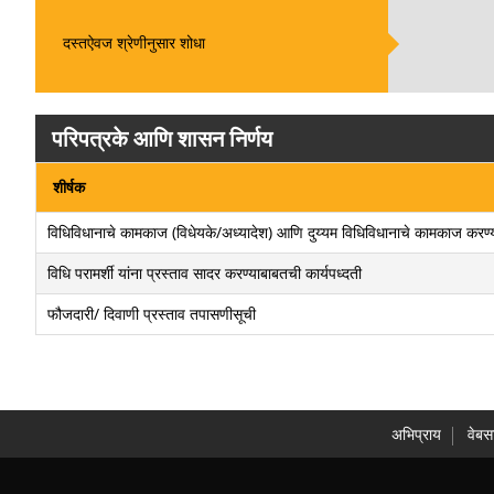
दस्तऐवज श्रेणीनुसार शोधा
परिपत्रके आणि शासन निर्णय
शीर्षक
विधिविधानाचे कामकाज (विधेयके/अध्यादेश) आणि दुय्यम विधिविधानाचे कामकाज करण्याच
विधि परामर्शी यांना प्रस्ताव सादर करण्याबाबतची कार्यपध्दती
फौजदारी/ दिवाणी प्रस्ताव तपासणीसूची
अभिप्राय
वेबस