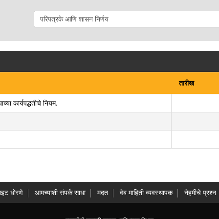
तारीख
्या कार्यपद्धतीचे नियम.
ाइट धोरणे
आमच्याशी संपर्क साधा
मदत
वेब माहिती व्यवस्थापक
नेहमीचे प्रश्न