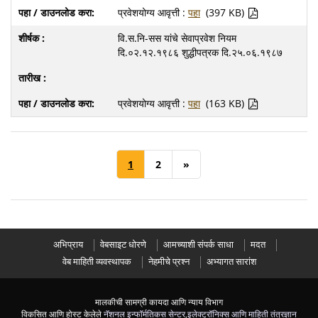
प्रवेशयोग्य आवृत्ती :
पहा
(397 KB)
वि.स.नि-सस यांचे सेवाप्रवेश नियम
दि.०२.१२.१९८६ शुद्धीपत्रक दि.२५.०६.१९८७
प्रवेशयोग्य आवृत्ती :
पहा
(163 KB)
1
2
»
अभिप्राय
वेबसाइट धोरणे
आमच्याशी संपर्क साधा
मदत
वेब माहिती व्यवस्थापक
नेहमीचे प्रश्न
अभ्यागत सारांश
मालकीची सामग्री कायदा आणि न्याय विभाग
विकसित आणि होस्ट केलेले
नॅशनल इन्फॉर्मतिकस सेन्टर
,
इलेक्ट्रॉनिक्स आणि माहिती तंत्रज्ञान